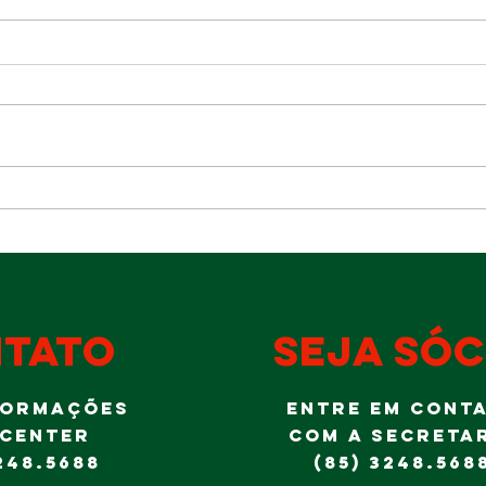
Im
Almoço do Dia
Sh
dos Pais
a 
tradicionalmente
Go
é no Ideal!
Al
Jr
tato
seja sóc
FORMAÇÕES
ENTRE EM CONT
 CENTER
COM A SECRETA
248.5688
(85) 3248.568