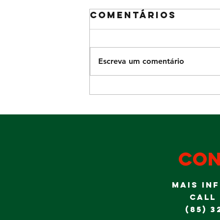
Comentários
Escreva um comentário
Diversão para
a garotada no
domingo Dia
dos Pais
con
MAIS IN
CALL
(85) 3