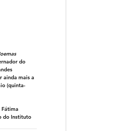
oemas 
ernador do 
andes 
 ainda mais a 
io (quinta-
 Fátima 
 do Instituto 