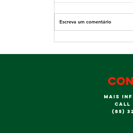
Escreva um comentário
Diversão para
a garotada no
domingo Dia
dos Pais
con
MAIS IN
CALL
(85) 3