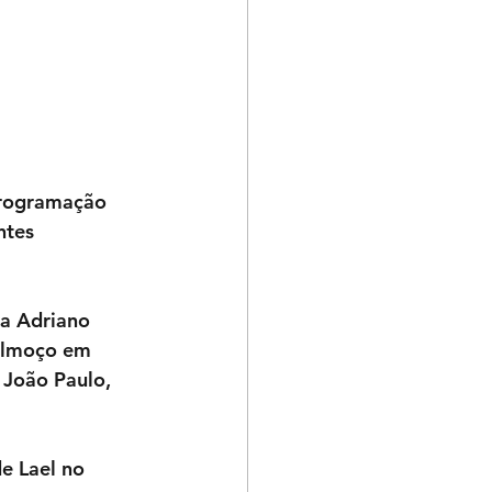
programação 
ntes 
ta Adriano 
 almoço em 
 João Paulo, 
e Lael no 