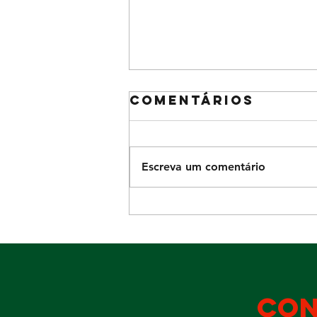
Comentários
Escreva um comentário
Diversão para
a garotada no
domingo Dia
dos Pais
con