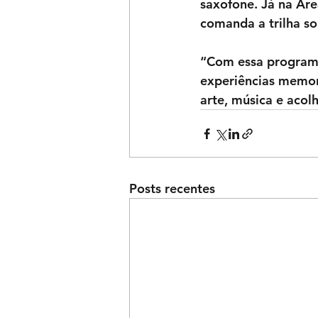
saxofone. Já na Área
comanda a trilha so
“Com essa programa
experiências memo
arte, música e acol
Posts recentes