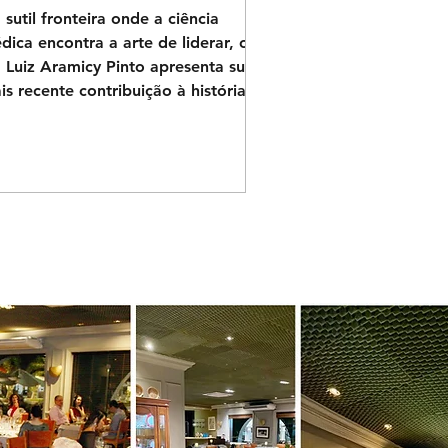
 sutil fronteira onde a ciência
dica encontra a arte de liderar, o
. Luiz Aramicy Pinto apresenta sua
is recente contribuição à história
 país. No próximo dia 16 de julho,
s 18h às 20h, o Piano Bar do Ideal
ube será o cenário do lançamento e
ssão de autógrafos de "A Saúde
spitalar Brasileira: Seis décadas de
mórias, protagonismo e liderança".
obra, que conta com a curadoria do
óprio Aramicy, cuja trajetória
nfunde-se com a história do
sociativismo