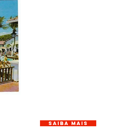
94 anos d
uma bela
história
Com uma visão empreendedora, os 12 funda
empenharam-se no ousado projeto que muda
vida social de Fortaleza: a fundação de um c
social moderno...
SAIBA MAIS