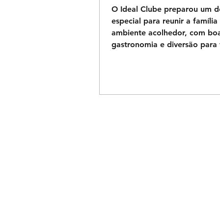
O Ideal Clube preparou um 
especial para reunir a famíli
ambiente acolhedor, com boa
gastronomia e diversão para 
idades. Confira a programaç
Missa com Pe. Ary às 10h30,
Macambira (exclusiva para sóc
Almoço das 12h às 17h 🎹 Mú
vivo no Restaurante, Salão 
Cavalcante e Área Social 🎈 
infantil com pintura facial, es
de balões, brincadeiras e mu
🌊 Toboágua infantil na pisci
Área So