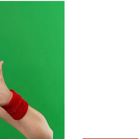
o 
é 
co
cl
esport
O Ideal Clube conta co
profissionais da área do
modalidades. Futsal, vôl
natação, karatê, zumba 
praticar esportes com a