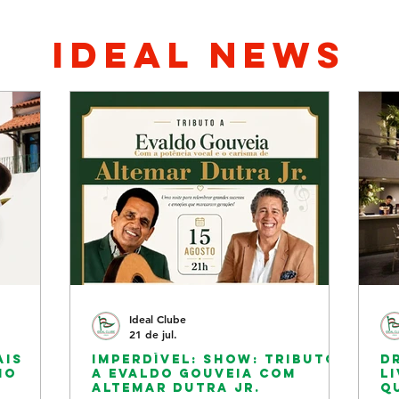
ideal news
Ideal Clube
21 de jul.
ais
Imperdível: Show: Tributo
D
no
a Evaldo Gouveia com
l
Altemar Dutra Jr.
q