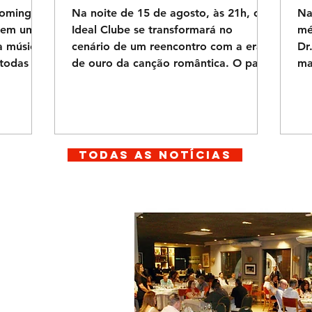
domingo
Na noite de 15 de agosto, às 21h, o
Na
a em um
Ideal Clube se transformará no
mé
 música,
cenário de um reencontro com a era
Dr
todas as
de ouro da canção romântica. O palco
ma
ão: ⛪
receberá a potência vocal e o carisma
do
 no Salão
de Altemar Dutra Jr., herdeiro
da
ios) 🍽️
legítimo de uma dinastia de grandes
Cl
sica ao
vozes, cuja interpretação visceral é
se
Humberto
capaz de resgatar a grandiosidade e o
Ho
TODAS AS NOTÍCIAS
Recreação
sentimento das noites boêmias. Nesta
me
culturas
apresentação imperdível, ele
A 
ito mais
reverencia o legado imortal do
pr
na da
saudoso Evaldo Gouveia, que foi um
co
verdadeiro arquiteto do afeto
as