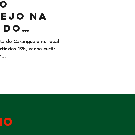
do
ejo na
 do
ta do Caranguejo no Ideal
tir das 19h, venha curtir
...
io