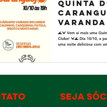
Quinta 
carangu
varanda
Ideal
🌊🦀 Vem aí mais uma Quin
Clube! 🦀🌊 Dia 10/10, a par
uma noite deliciosa com um
tato
seja sóc