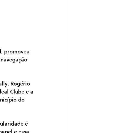
d, promoveu 
e navegação 
lly, Rogério 
deal Clube e a 
nicípio do 
ularidade é 
papel e essa 