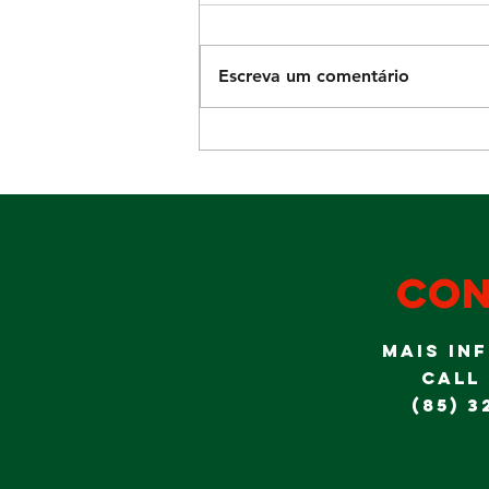
Escreva um comentário
Diversão para
a garotada no
domingo Dia
dos Pais
con
MAIS IN
CALL
(85) 3