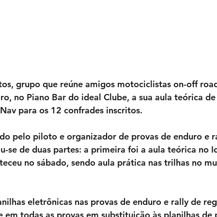
tos, grupo que reúne amigos motociclistas on-off roa
iro, no Piano Bar do ideal Clube, a sua aula teórica d
 Nav para os 12 confrades inscritos.
ado pelo piloto e organizador de provas de enduro e ra
u-se de duas partes: a primeira foi a aula teórica no I
eceu no sábado, sendo aula prática nas trilhas no mu
ilhas eletrônicas nas provas de enduro e rally de reg
e em todas as provas em substituição às planilhas de 