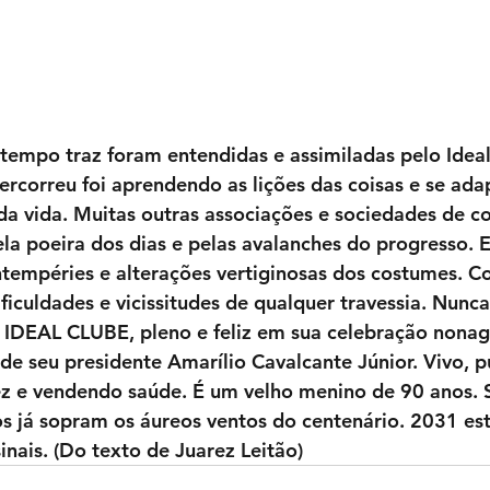
empo traz foram entendidas e assimiladas pelo Ideal
rcorreu foi aprendendo as lições das coisas e se ada
da vida. Muitas outras associações e sociedades de c
la poeira dos dias e pelas avalanches do progresso. E
intempéries e alterações vertiginosas dos costumes. 
ificuldades e vicissitudes de qualquer travessia. Nunc
o IDEAL CLUBE, pleno e feliz em sua celebração nonag
e seu presidente Amarílio Cavalcante Júnior. Vivo, pu
ez e vendendo saúde. É um velho menino de 90 anos. 
 já sopram os áureos ventos do centenário. 2031 está
inais. (Do texto de Juarez Leitão)