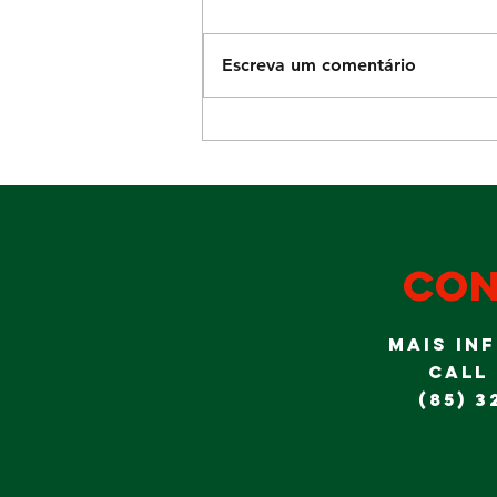
Escreva um comentário
Diversão para
a garotada no
domingo Dia
dos Pais
con
MAIS IN
CALL
(85) 3