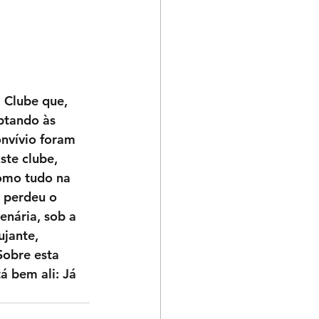
 Clube que, 
ptando às 
onvívio foram 
ste clube, 
Como tudo na 
a perdeu o 
enária, sob a 
jante, 
Sobre esta 
 bem ali: Já 