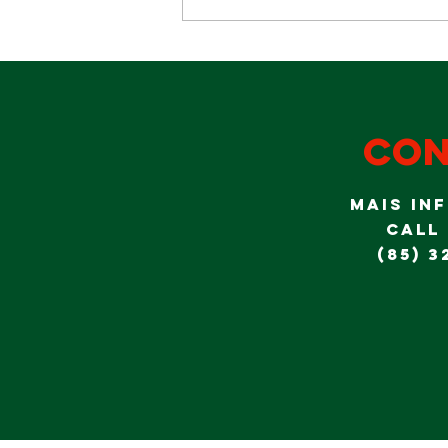
Diversão para
a garotada no
domingo Dia
dos Pais
con
MAIS IN
CALL
(85) 3