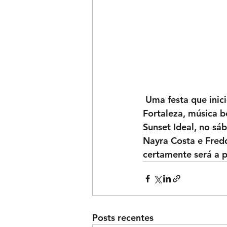
 Uma festa que iniciou com um pôr do sol ao redor da piscina mais charmosa de 
Fortaleza, música bo
Sunset Ideal, no sá
Nayra Costa e Fredd
certamente será a p
Posts recentes