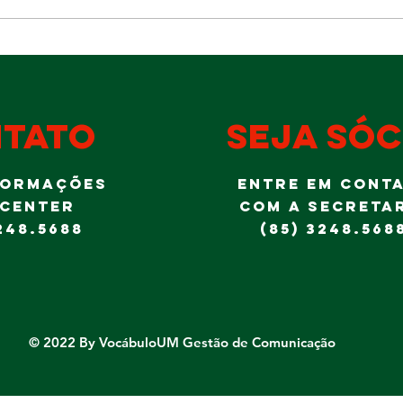
Im
Almoço do Dia
Sh
dos Pais
a 
tradicionalmente
Go
é no Ideal!
Al
Jr
tato
seja sóc
FORMAÇÕES
ENTRE EM CONT
 CENTER
COM A SECRETA
248.5688
(85) 3248.568
© 2022 By VocábuloUM Gestão de Comunicação