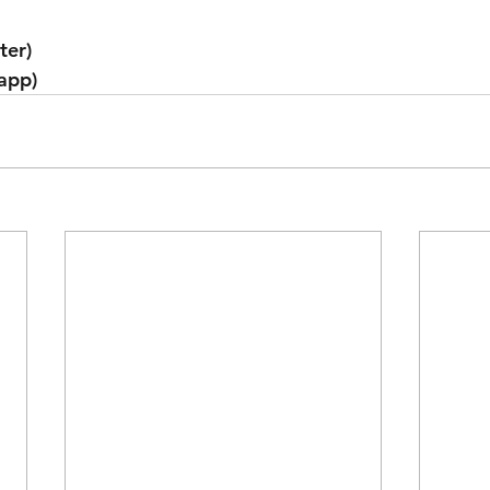
ter)
app)