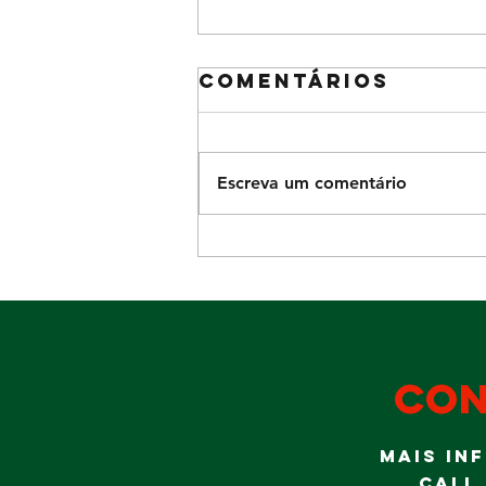
Comentários
Escreva um comentário
Diversão para
a garotada no
domingo Dia
dos Pais
con
MAIS IN
CALL