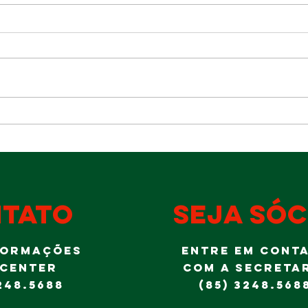
Im
Almoço do Dia
Sh
dos Pais
a 
tradicionalmente
Go
é no Ideal!
Al
Jr
tato
seja sóc
FORMAÇÕES
ENTRE EM CONT
 CENTER
COM A SECRETA
248.5688
(85) 3248.568