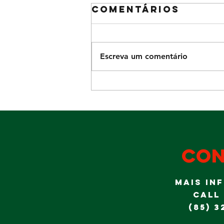
Comentários
Escreva um comentário
Diversão para
a garotada no
domingo Dia
dos Pais
con
MAIS IN
CALL
(85) 3