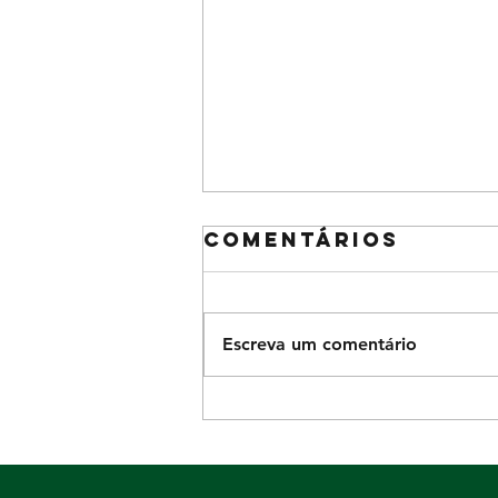
Comentários
Escreva um comentário
Diversão para
a garotada no
domingo Dia
dos Pais