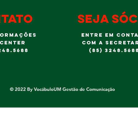
é no Ideal!
Al
Jr
tato
seja sóc
FORMAÇÕES
ENTRE EM CONT
 CENTER
COM A SECRETA
248.5688
(85) 3248.568
© 2022 By VocábuloUM Gestão de Comunicação