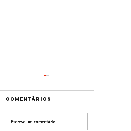
Comentários
Escreva um comentário
Imperdív
Show: